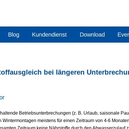
Blog
Kundendienst
Download
Eve
toffausgleich bei längeren Unterbrech
or
nhaltende Betriebsunterbrechungen (z. B. Urlaub, saisonale Pau
en Wintermontagen meistens für einen Zeitraum von 4-6 Monate
 gesamten Zeitraum keine Nährstoffe durch den Abwasserzulauf 