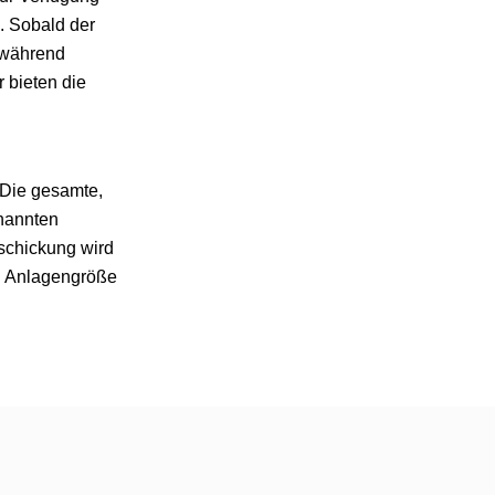
n. Sobald der
r während
 bieten die
. Die gesamte,
enannten
eschickung wird
n Anlagengröße