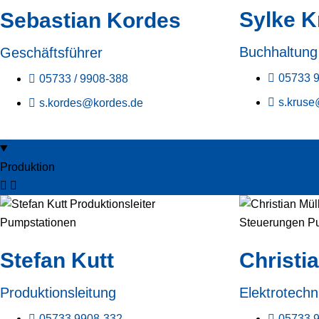
Sylke K
Sebastian Kordes
Buchhaltung
Geschäftsführer
05733 
05733 / 9908-388
s.kruse
s.kordes@kordes.de
Produktion
Stefan Kutt
Christi
Produktionsleitung
Elektrotechn
05733 9908-332
05733 