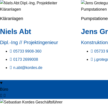
Kläranlagen
Pumpstatione
Niels Abt
Jens Gr
Dipl.-Ing // Projektingenieur
Konstruktion
05733 9908-360
05733 
0173 2699008
j.grote
n.abt@kordes.de
Büro