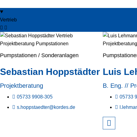
Vertrieb
Pumpstationen / Sonderanlagen
Pumpstatione
Sebastian Hoppstädter
Luis L
Projektberatung
B. Eng. // P
05733 9908-305
05733 
s.hoppstaedter@kordes.de
l.lehm