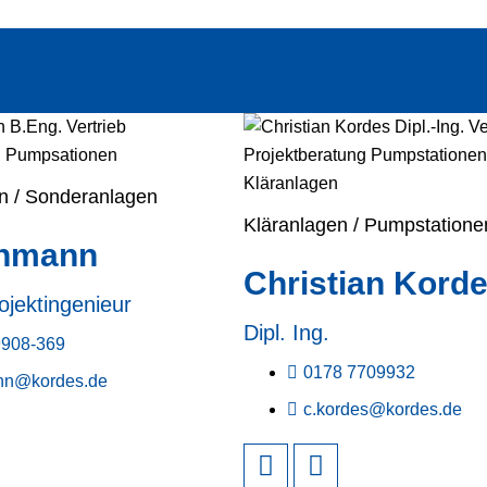
n / Sonderanlagen
Kläranlagen / Pumpstatione
ehmann
Christian Kord
rojektingenieur
Dipl. Ing.
9908-369
0178 7709932
ann@kordes.de
c.kordes@kordes.de