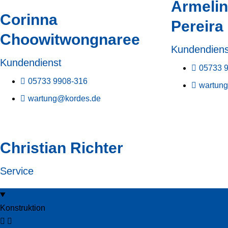
Armelin
Corinna
Pereira
Choowitwongnaree
Kundendiens
Kundendienst
05733 
05733 9908-316
wartun
wartung@kordes.de
Christian Richter
Service
Konstruktion