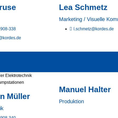
ruse
Lea Schmetz
Marketing / Visuelle Kom
9908-338
l.schmetz@kordes.de
@kordes.de
Manuel Halter
an Müller
Produktion
ik
9908-340