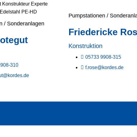
Pumpstationen / Sonderanl
n / Sonderanlagen
Friedericke Ro
otegut
Konstruktion
05733 9908-315
9908-310
f.rose@kordes.de
gut@kordes.de