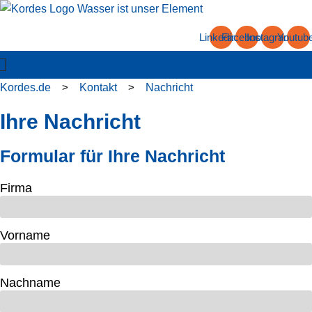
Zum
Inhalt
Linkedin
Facebook
Instagram
Youtub
springen
Kordes.de
>
Kontakt
>
Nachricht
Ihre Nachricht
Formular für Ihre Nachricht
Firma
Vorname
Nachname