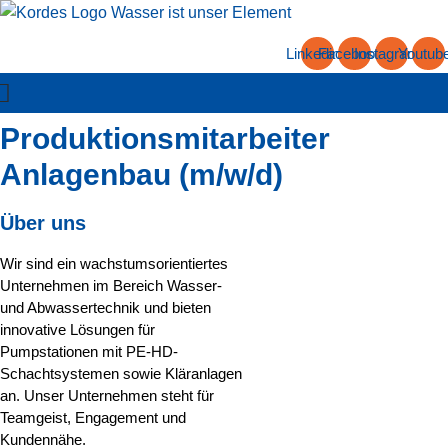
Zum
Inhalt
Linkedin
Facebook
Instagram
Youtub
springen
Produktionsmitarbeiter
Anlagenbau (m/w/d)
Über uns
Wir sind ein wachstumsorientiertes
Unternehmen im Bereich Wasser-
und Abwassertechnik und bieten
innovative Lösungen für
Pumpstationen mit PE-HD-
Schachtsystemen sowie Kläranlagen
an. Unser Unternehmen steht für
Teamgeist, Engagement und
Kundennähe.