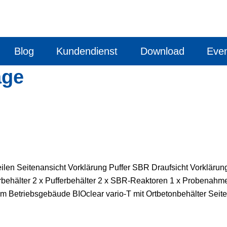
Blog
Kundendienst
Download
Eve
age
eilen Seitenansicht Vorklärung Puffer SBR Draufsicht Vorklärung
rbehälter 2 x Pufferbehälter 2 x SBR-Reaktoren 1 x Probenahm
 Betriebsgebäude BIOclear vario-T mit Ortbetonbehälter Seite