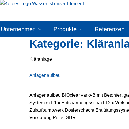
Zum
Inhalt
springen
Unternehmen
Produkte
Referenzen
Kategorie:
Kläranl
Kläranlage
Anlagenaufbau
Anlagenaufbau BIOclear vario-B mit Betonfertigt
System mit: 1 x Entspannungsschacht 2 x Vorklä
Zulaufpumpwerk Dosierschacht Entlüftungssystem
Vorklärung Puffer SBR