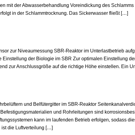
n mit der Abwasserbehandlung Voreindickung des Schlamms i
rfolgt in der Schlammtrocknung. Das Sickerwasser fließt […]
ensor zur Niveaumessung SBR-Reaktor im Unterlastbetrieb auf
nstellung der Biologie im SBR Zur optimalen Einstellung der
nd zur Anschlussgröße auf die richtige Höhe einstellen. Ein Un
rbelüftern und Belfütergitter im SBR-Reaktor Seitenkanalverd
 Befestigungsmaterialien und Rohrleitungen sind korrosionsbes
ftungssystemen kann im laufenden Betrieb erfolgen, sodass d
st die Luftverteilung […]